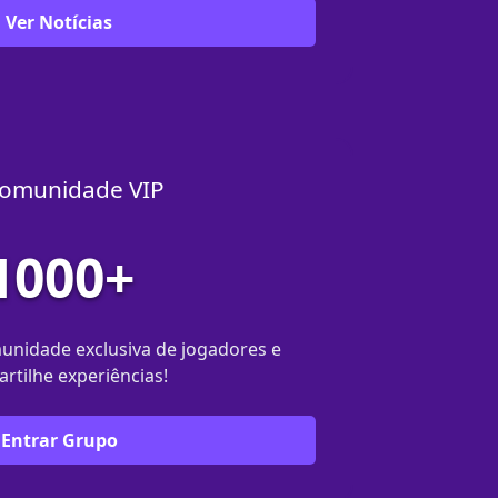
Ver Notícias
Comunidade VIP
1000+
unidade exclusiva de jogadores e
rtilhe experiências!
Entrar Grupo