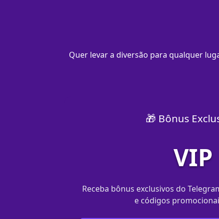
Quer levar a diversão para qualquer luga
🎁 Bônus Exclu
VIP
Receba bônus exclusivos do Telegra
e códigos promocionai