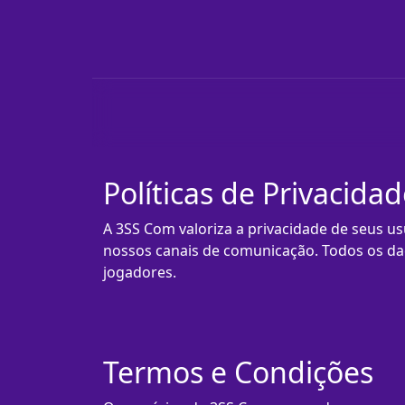
Políticas de Privacida
A 3SS Com valoriza a privacidade de seus u
nossos canais de comunicação. Todos os dad
jogadores.
Termos e Condições