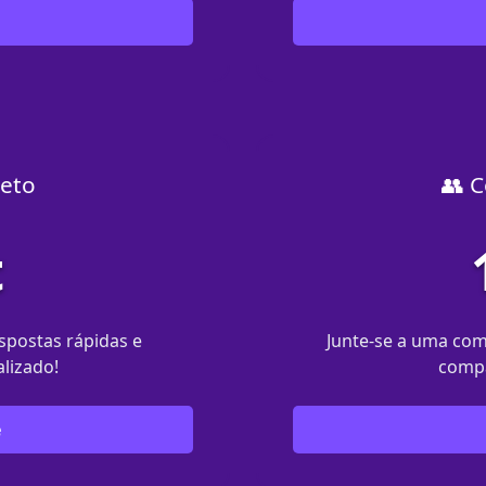
reto
👥 
t
espostas rápidas e
Junte-se a uma com
lizado!
compa
e