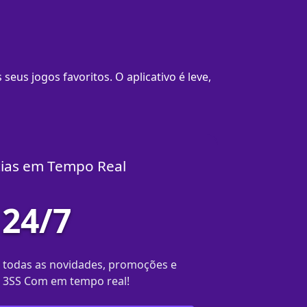
eus jogos favoritos. O aplicativo é leve,
cias em Tempo Real
24/7
e todas as novidades, promoções e
 3SS Com em tempo real!