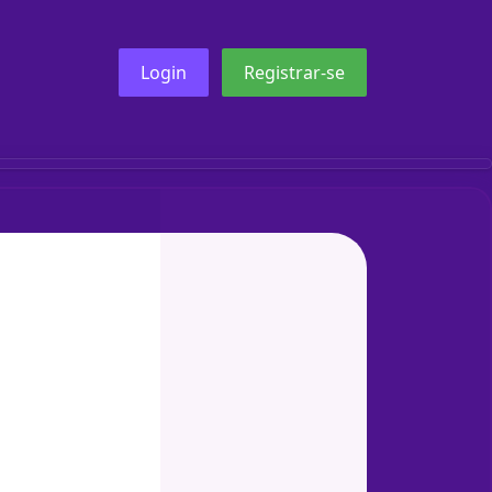
Login
Registrar-se