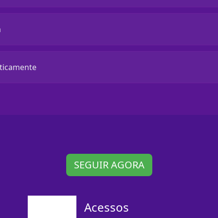
a
aticamente
SEGUIR AGORA
Acessos