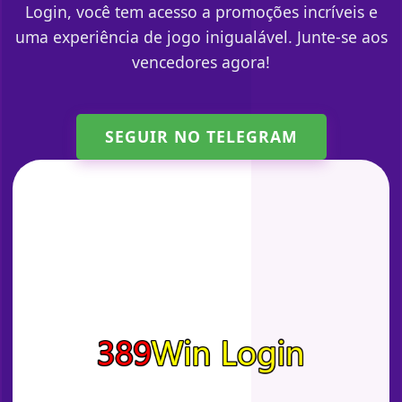
Login, você tem acesso a promoções incríveis e
uma experiência de jogo inigualável. Junte-se aos
vencedores agora!
SEGUIR NO TELEGRAM