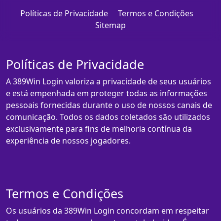
Políticas de Privacidade
Termos e Condições
Sitemap
Políticas de Privacidade
A 389Win Login valoriza a privacidade de seus usuários
e está empenhada em proteger todas as informações
pessoais fornecidas durante o uso de nossos canais de
comunicação. Todos os dados coletados são utilizados
exclusivamente para fins de melhoria contínua da
experiência de nossos jogadores.
Termos e Condições
Os usuários da 389Win Login concordam em respeitar