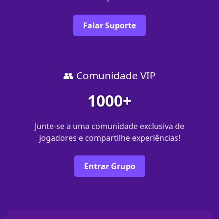
Falar Suporte
👥 Comunidade VIP
1000+
Junte-se a uma comunidade exclusiva de
jogadores e compartilhe experiências!
Entrar Grupo