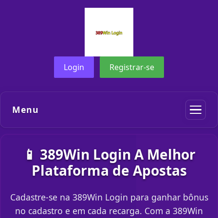
Login
Registrar-se
Menu
📱 389Win Login A Melhor
Plataforma de Apostas
Cadastre-se na 389Win Login para ganhar bônus
no cadastro e em cada recarga. Com a 389Win