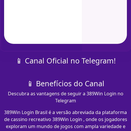
📱 Canal Oficial no Telegram!
📱 Benefícios do Canal
Descubra as vantagens de seguir a 389Win Login no
Telegram
389Win Login Brasil é a versão abreviada da plataforma
de cassino recreativo 389Win Login , onde os jogadores
exploram um mundo de jogos com ampla variedade e