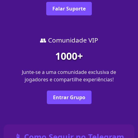
Falar Suporte
👥 Comunidade VIP
1000+
Junte-se a uma comunidade exclusiva de
jogadores e compartilhe experiências!
Entrar Grupo
📱 Como Seguir no Telegram