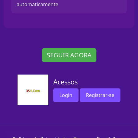
automaticamente
SEGUIR AGORA
Acessos
Login
Registrar-se