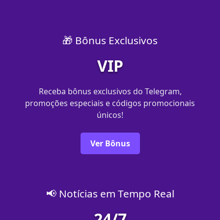
🎁 Bônus Exclusivos
VIP
Receba bônus exclusivos do Telegram,
promoções especiais e códigos promocionais
únicos!
Ver Bônus
📢 Notícias em Tempo Real
24/7