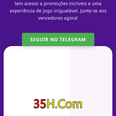
tem acesso a promoções incríveis e uma
experiência de jogo inigualável. Junte-se aos
vencedores agora!
SEGUIR NO TELEGRAM