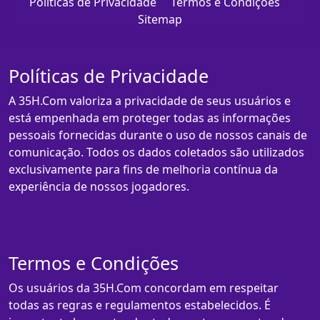
Políticas de Privacidade
Termos e Condições
Sitemap
Políticas de Privacidade
A 35H.Com valoriza a privacidade de seus usuários e
está empenhada em proteger todas as informações
pessoais fornecidas durante o uso de nossos canais de
comunicação. Todos os dados coletados são utilizados
exclusivamente para fins de melhoria contínua da
experiência de nossos jogadores.
Termos e Condições
Os usuários da 35H.Com concordam em respeitar
todas as regras e regulamentos estabelecidos. É