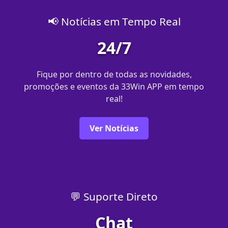
📢 Notícias em Tempo Real
24/7
Fique por dentro de todas as novidades,
promoções e eventos da 33Win APP em tempo
real!
Ver Notícias
💬 Suporte Direto
Chat