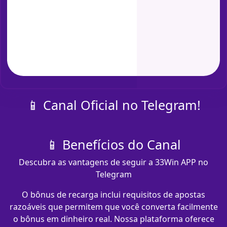
📱 Canal Oficial no Telegram!
📱 Benefícios do Canal
Descubra as vantagens de seguir a 33Win APP no
Telegram
O bônus de recarga inclui requisitos de apostas
razoáveis que permitem que você converta facilmente
o bônus em dinheiro real. Nossa plataforma oferece