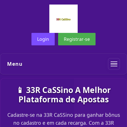
Login
Registrar-se
Menu
📱 33R CaSSino A Melhor
Plataforma de Apostas
Cadastre-se na 33R CaSSino para ganhar bônus
no cadastro e em cada recarga. Com a 33R