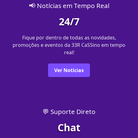
📢 Notícias em Tempo Real
24/7
Fique por dentro de todas as novidades,
promoções e eventos da 33R CaSSino em tempo
real!
Ver Notícias
💬 Suporte Direto
Chat