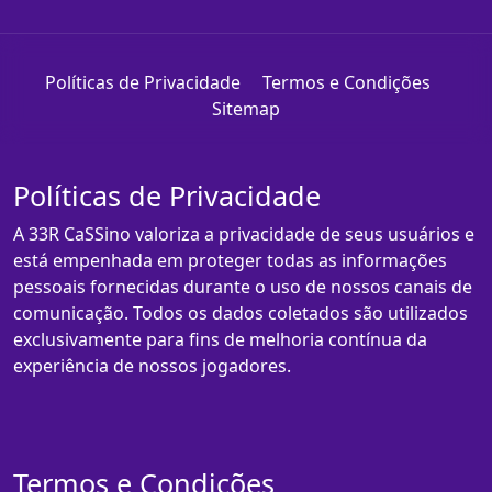
Políticas de Privacidade
Termos e Condições
Sitemap
Políticas de Privacidade
A 33R CaSSino valoriza a privacidade de seus usuários e
está empenhada em proteger todas as informações
pessoais fornecidas durante o uso de nossos canais de
comunicação. Todos os dados coletados são utilizados
exclusivamente para fins de melhoria contínua da
experiência de nossos jogadores.
Termos e Condições