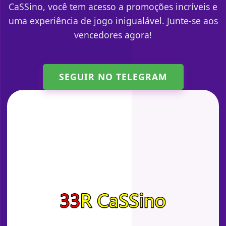
CaSSino, você tem acesso a promoções incríveis e
uma experiência de jogo inigualável. Junte-se aos
vencedores agora!
SEGUIR NO TELEGRAM