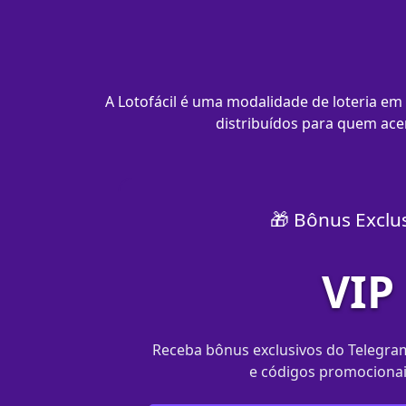
A Lotofácil é uma modalidade de loteria em
distribuídos para quem ace
🎁 Bônus Exclu
VIP
Receba bônus exclusivos do Telegra
e códigos promocionai