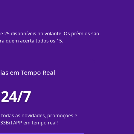
e 25 disponíveis no volante. Os prêmios são
ra quem acerta todos os 15.
cias em Tempo Real
24/7
e todas as novidades, promoções e
 33Brl APP em tempo real!