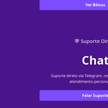
Ver Bônus
💬 Suporte Di
Cha
Suporte direto via Telegram, r
atendimento persona
Falar Suport