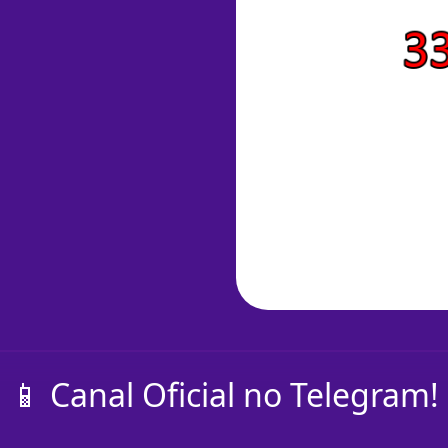
📱 Canal Oficial no Telegram!