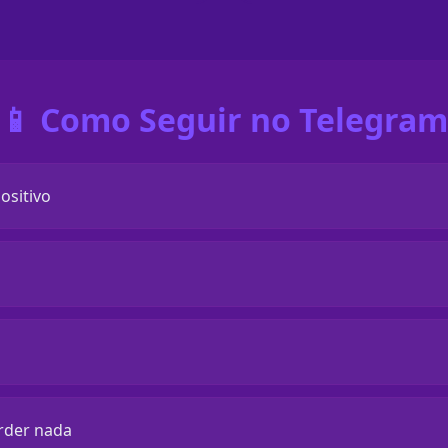
📱 Como Seguir no Telegram
ositivo
erder nada