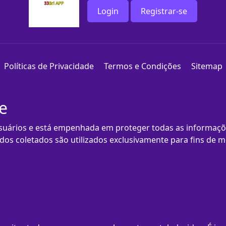
Login
Registrar-se
Políticas de Privacidade
Termos e Condições
Sitemap
de
 usuários e está empenhada em proteger todas as informaçõ
os coletados são utilizados exclusivamente para fins de m