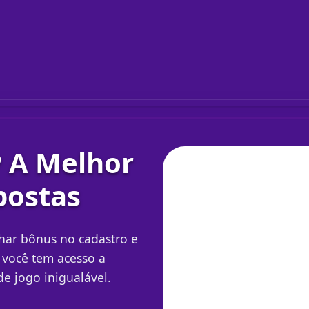
 A Melhor
postas
har bônus no cadastro e
você tem acesso a
e jogo inigualável.