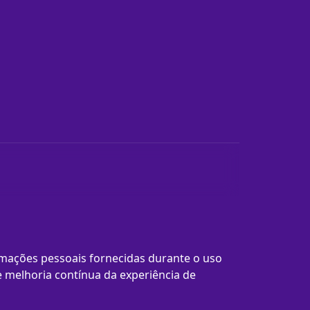
rmações pessoais fornecidas durante o uso
e melhoria contínua da experiência de