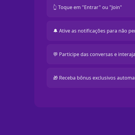
👆 Toque em "Entrar" ou "Join"
🔔 Ative as notificações para não p
💬 Participe das conversas e interaj
🎁 Receba bônus exclusivos autom