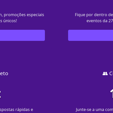
m, promoções especiais
Fique por dentro d
s únicos!
eventos da 2
reto
👥 
t
espostas rápidas e
Junte-se a uma com