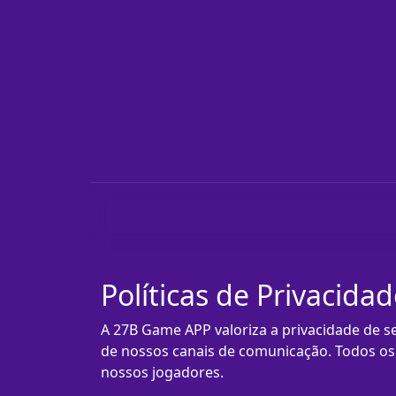
Políticas de Privacida
A 27B Game APP valoriza a privacidade de 
de nossos canais de comunicação. Todos os 
nossos jogadores.