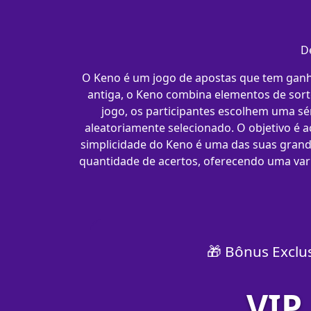
D
O Keno é um jogo de apostas que tem ganh
antiga, o Keno combina elementos de sort
jogo, os participantes escolhem uma sé
aleatoriamente selecionado. O objetivo é 
simplicidade do Keno é uma das suas grand
quantidade de acertos, oferecendo uma var
🎁 Bônus Exclu
VIP