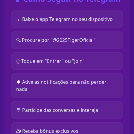
📱 Baixe o app Telegram no seu dispositivo
🔍 Procure por "@2025TigerOficial"
👆 Toque em "Entrar" ou "Join"
🔔 Ative as notificações para não perder
nada
💬 Participe das conversas e interaja
🎁 Receba bônus exclusivos