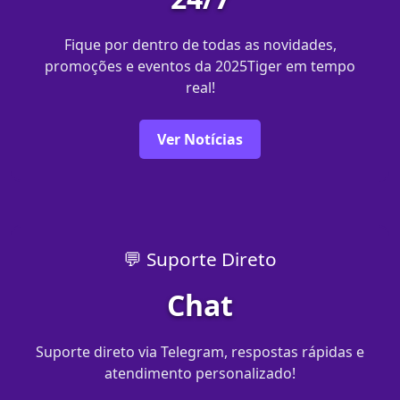
Fique por dentro de todas as novidades,
promoções e eventos da 2025Tiger em tempo
real!
Ver Notícias
💬 Suporte Direto
Chat
Suporte direto via Telegram, respostas rápidas e
atendimento personalizado!