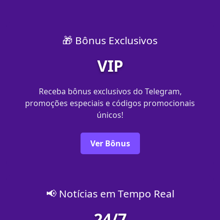
🎁 Bônus Exclusivos
VIP
Receba bônus exclusivos do Telegram,
promoções especiais e códigos promocionais
únicos!
Ver Bônus
📢 Notícias em Tempo Real
24/7