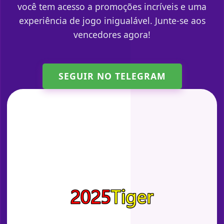
você tem acesso a promoções incríveis e uma
experiência de jogo inigualável. Junte-se aos
vencedores agora!
SEGUIR NO TELEGRAM