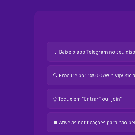
📱 Baixe o app Telegram no seu disp
🔍 Procure por "@2007Win VipOficia
👆 Toque em "Entrar" ou "Join"
🔔 Ative as notificações para não p