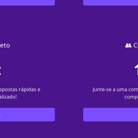
reto
👥 
t
espostas rápidas e
Junte-se a uma com
lizado!
compa
e