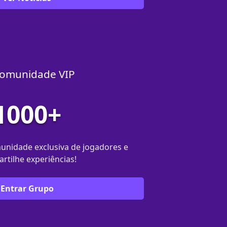
Comunidade VIP
1000+
unidade exclusiva de jogadores e
rtilhe experiências!
Entrar Grupo