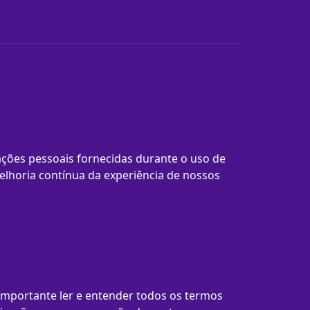
ações pessoais fornecidas durante o uso de
elhoria contínua da experiência de nossos
importante ler e entender todos os termos