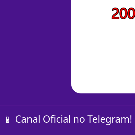
📱 Canal Oficial no Telegram!