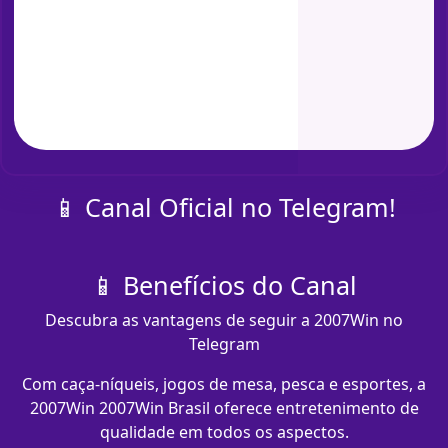
📱 Canal Oficial no Telegram!
📱 Benefícios do Canal
Descubra as vantagens de seguir a 2007Win no
Telegram
Com caça-níqueis, jogos de mesa, pesca e esportes, a
2007Win 2007Win Brasil oferece entretenimento de
qualidade em todos os aspectos.