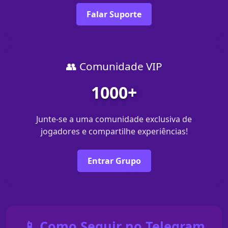
Falar Suporte
👥 Comunidade VIP
1000+
Junte-se a uma comunidade exclusiva de
jogadores e compartilhe experiências!
Entrar Grupo
📱 Como Seguir no Telegram