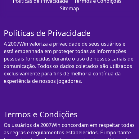
Políticas de Privacidade
Termos e Condições
Sitemap
Políticas de Privacidade
A 2007Win valoriza a privacidade de seus usuários e
está empenhada em proteger todas as informações
pessoais fornecidas durante o uso de nossos canais de
comunicação. Todos os dados coletados são utilizados
exclusivamente para fins de melhoria contínua da
experiência de nossos jogadores.
Termos e Condições
Os usuários da 2007Win concordam em respeitar todas
as regras e regulamentos estabelecidos. É importante