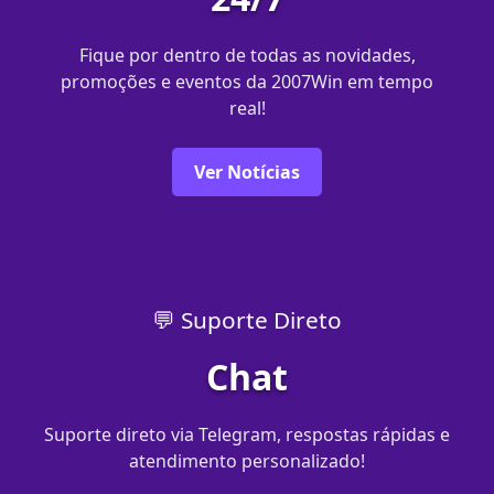
Fique por dentro de todas as novidades,
promoções e eventos da 2007Win em tempo
real!
Ver Notícias
💬 Suporte Direto
Chat
Suporte direto via Telegram, respostas rápidas e
atendimento personalizado!