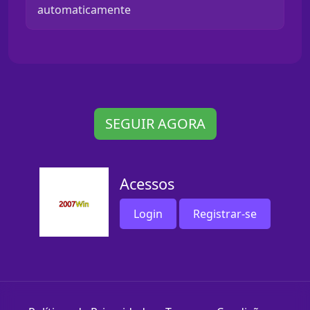
automaticamente
SEGUIR AGORA
Acessos
Login
Registrar-se