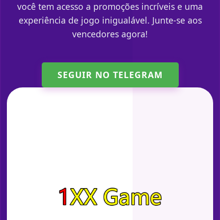
você tem acesso a promoções incríveis e uma
experiência de jogo inigualável. Junte-se aos
vencedores agora!
SEGUIR NO TELEGRAM