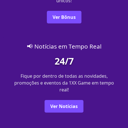
únicos!
Ver Bônus
📢 Notícias em Tempo Real
24/7
Fique por dentro de todas as novidades,
promoções e eventos da 1XX Game em tempo
real!
Ver Notícias