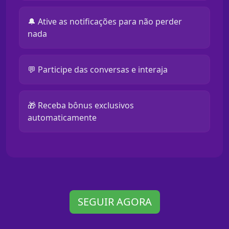
🔔 Ative as notificações para não perder
nada
💬 Participe das conversas e interaja
🎁 Receba bônus exclusivos
automaticamente
SEGUIR AGORA