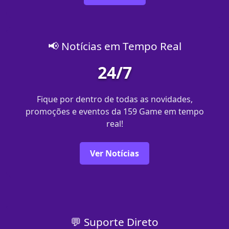
📢 Notícias em Tempo Real
24/7
Fique por dentro de todas as novidades,
promoções e eventos da 159 Game em tempo
real!
Ver Notícias
💬 Suporte Direto