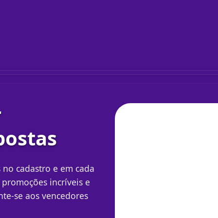
r
postas
 no cadastro e em cada
 promoções incríveis e
unte-se aos vencedores