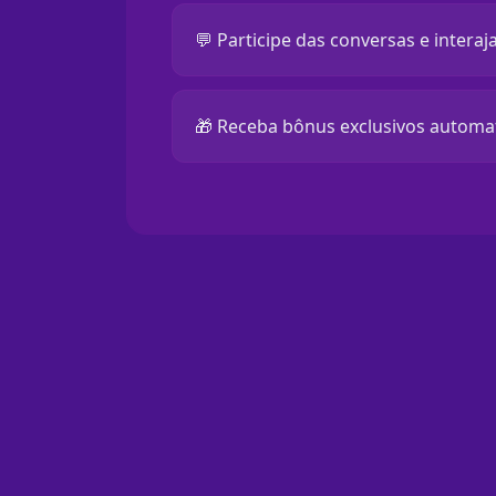
💬 Participe das conversas e interaj
🎁 Receba bônus exclusivos autom