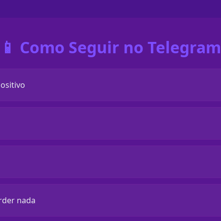
📱 Como Seguir no Telegram
ositivo
erder nada