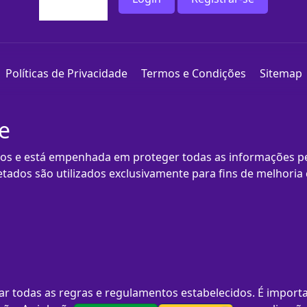
Políticas de Privacidade
Termos e Condições
Sitemap
de
rios e está empenhada em proteger todas as informações p
tados são utilizados exclusivamente para fins de melhoria
 todas as regras e regulamentos estabelecidos. É importa