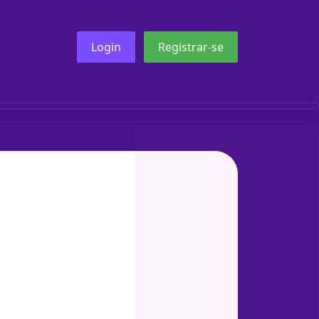
Login
Registrar-se