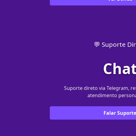
💬 Suporte Di
Cha
Suporte direto via Telegram, r
atendimento persona
Falar Suport