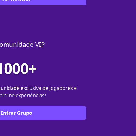
Comunidade VIP
1000+
unidade exclusiva de jogadores e
rtilhe experiências!
Entrar Grupo