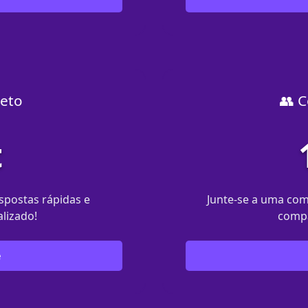
reto
👥 
t
espostas rápidas e
Junte-se a uma com
lizado!
compa
e