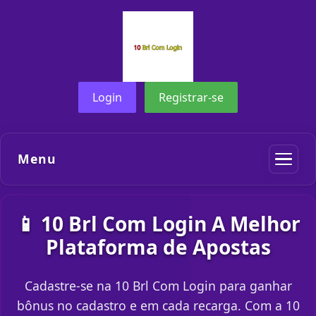
Login
Registrar-se
Menu
📱 10 Brl Com Login A Melhor
Plataforma de Apostas
Cadastre-se na 10 Brl Com Login para ganhar
bônus no cadastro e em cada recarga. Com a 10