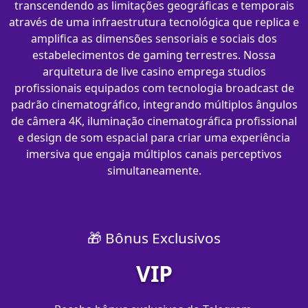
transcendendo as limitações geográficas e temporais
através de uma infraestrutura tecnológica que replica e
amplifica as dimensões sensoriais e sociais dos
estabelecimentos de gaming terrestres. Nossa
arquitetura de live casino emprega studios
profissionais equipados com tecnologia broadcast de
padrão cinematográfico, integrando múltiplos ângulos
de câmera 4K, iluminação cinematográfica profissional
e design de som espacial para criar uma experiência
imersiva que engaja múltiplos canais perceptivos
simultaneamente.
🎁 Bônus Exclusivos
VIP