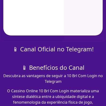
📱 Canal Oficial no Telegram!
📱 Benefícios do Canal
Descubra as vantagens de seguir a 10 Brl Com Login no
Telegram
O Cassino Online 10 Brl Com Login materializa uma
síntese dialética entre a ubiquidade digital e a
fenomenologia da experiência física de jogo,