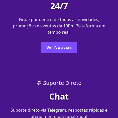
24/7
Fique por dentro de todas as novidades,
promoções e eventos da 10Pm Plataforma em
tempo real!
Ver Notícias
💬 Suporte Direto
Chat
Suporte direto via Telegram, respostas rápidas e
atendimento personalizado!