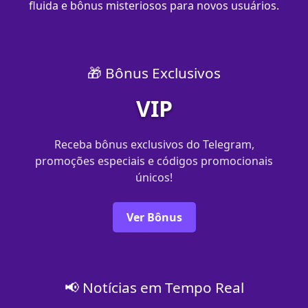
fluida e bônus misteriosos para novos usuários.
🎁 Bônus Exclusivos
VIP
Receba bônus exclusivos do Telegram,
promoções especiais e códigos promocionais
únicos!
Ver Bônus
📢 Notícias em Tempo Real