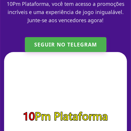
10Pm Plataforma, você tem acesso a promoções
incríveis e uma experiência de jogo inigualável.
Junte-se aos vencedores agora!
SEGUIR NO TELEGRAM