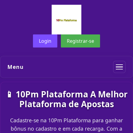
Login
Registrar-se
Menu
📱 10Pm Plataforma A Melhor
Plataforma de Apostas
Cadastre-se na 10Pm Plataforma para ganhar
bônus no cadastro e em cada recarga. Com a