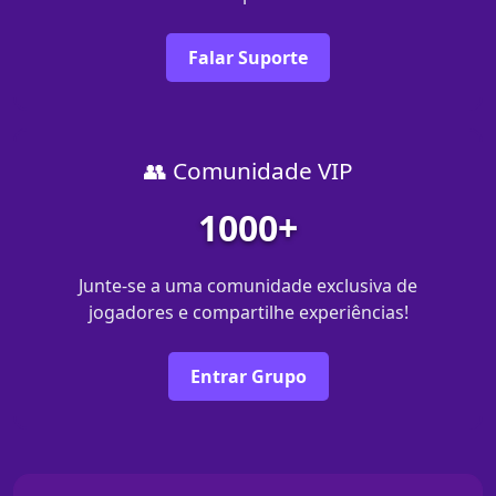
Falar Suporte
👥 Comunidade VIP
1000+
Junte-se a uma comunidade exclusiva de
jogadores e compartilhe experiências!
Entrar Grupo