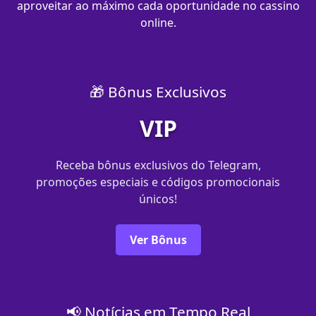
aproveitar ao máximo cada oportunidade no cassino
online.
🎁 Bônus Exclusivos
VIP
Receba bônus exclusivos do Telegram,
promoções especiais e códigos promocionais
únicos!
Ver Bônus
📢 Notícias em Tempo Real