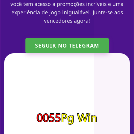
você tem acesso a promoções incríveis e uma
experiência de jogo inigualável. Junte-se aos
vencedores agora!
SEGUIR NO TELEGRAM