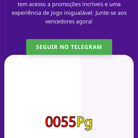
tem acesso a promoções incríveis e uma
experiência de jogo inigualável. Junte-se aos
vencedores agora!
SEGUIR NO TELEGRAM