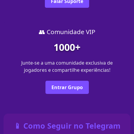
Falar Suporte
👥 Comunidade VIP
1000+
Junte-se a uma comunidade exclusiva de
jogadores e compartilhe experiências!
Entrar Grupo
📱 Como Seguir no Telegram