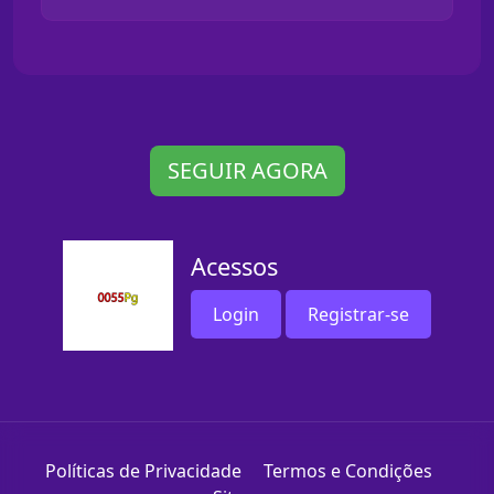
SEGUIR AGORA
Acessos
Login
Registrar-se
Políticas de Privacidade
Termos e Condições